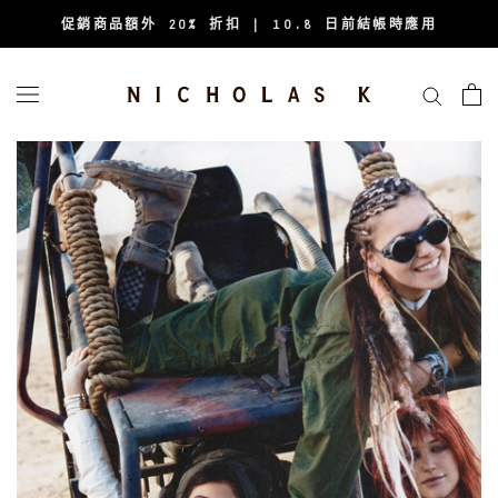
跳
促銷商品額外 20% 折扣 | 10.8 日前結帳時應用
至
內
容